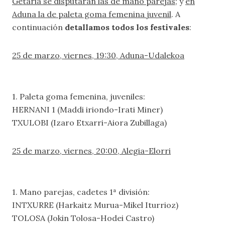
Getaria se disputarán las de mano parejas
; y
en
Aduna la de paleta goma femenina juvenil
. A
continuación
detallamos todos los festivales
:
25 de marzo, viernes, 19:30, Aduna-Udalekoa
1. Paleta goma femenina, juveniles:
HERNANI 1 (Maddi iriondo-Irati Miner)
TXULOBI (Izaro Etxarri-Aiora Zubillaga)
25 de marzo, viernes, 20:00, Alegia-Elorri
1. Mano parejas, cadetes 1ª división:
INTXURRE (Harkaitz Murua-Mikel Iturrioz)
TOLOSA (Jokin Tolosa-Hodei Castro)