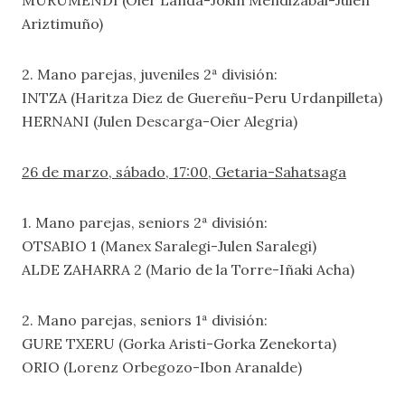
MURUMENDI (Oier Landa-Jokin Mendizabal-Julen
Ariztimuño)
2. Mano parejas, juveniles 2ª división:
INTZA (Haritza Diez de Guereñu-Peru Urdanpilleta)
HERNANI (Julen Descarga-Oier Alegria)
26 de marzo, sábado, 17:00, Getaria-Sahatsaga
1. Mano parejas, seniors 2ª división:
OTSABIO 1 (Manex Saralegi-Julen Saralegi)
ALDE ZAHARRA 2 (Mario de la Torre-Iñaki Acha)
2. Mano parejas, seniors 1ª división:
GURE TXERU (Gorka Aristi-Gorka Zenekorta)
ORIO (Lorenz Orbegozo-Ibon Aranalde)