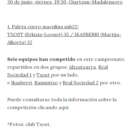
30 de junio, viernes, 19:30, Oiartzun-Madalensoro
1. Paleta cuero maculina sub22:
TXOST (Erkizia-Leonet) 35 / IKASBERRI (Martija-
Alkorta) 32
Seis equipos han competido
en este campeonato,
repartidos en dos grupos:
Altzatzarra
,
Real
Sociedad 1
y
Txost
por un lado,
e
Ikasberri
,
Ramuntxo
y
Real Sociedad 2
por otro.
Puede consultarse toda la información sobre la
competición clicando
aquí
.
*Fotos: club Txost.