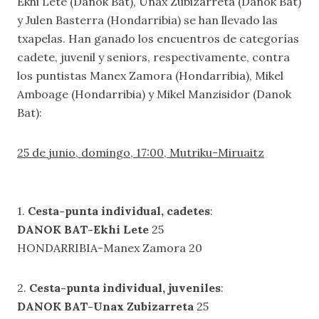
Ekhi Lete (Danok Bat), Unax Zubizarreta (Danok Bat)
y Julen Basterra (Hondarribia) se han llevado las
txapelas. Han ganado los encuentros de categorías
cadete, juvenil y seniors, respectivamente, contra
los puntistas Manex Zamora (Hondarribia), Mikel
Amboage (Hondarribia) y Mikel Manzisidor (Danok
Bat):
25 de junio, domingo, 17:00, Mutriku-Miruaitz
1.
Cesta-punta individual, cadetes
:
DANOK BAT-Ekhi Lete
25
HONDARRIBIA-Manex Zamora 20
2.
Cesta-punta individual, juveniles
:
DANOK BAT-Unax Zubizarreta
25