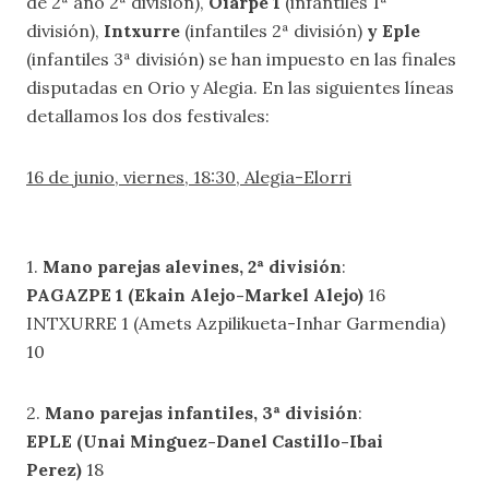
de 2ª año 2ª división),
Oiarpe 1
(infantiles 1ª
división),
Intxurre
(infantiles 2ª división)
y Eple
(infantiles 3ª división) se han impuesto en las finales
disputadas en Orio y Alegia. En las siguientes líneas
detallamos los dos festivales:
16 de junio, viernes, 18:30, Alegia-Elorri
1.
Mano parejas alevines, 2ª división
:
PAGAZPE 1 (Ekain Alejo-Markel Alejo)
16
INTXURRE 1 (Amets Azpilikueta-Inhar Garmendia)
10
2.
Mano parejas infantiles, 3ª división
:
EPLE (Unai Minguez-Danel Castillo-Ibai
Perez)
18