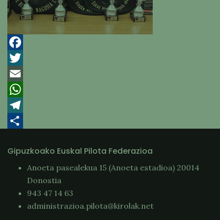
Facebook
Twitter
Email
WhatsApp
Telegram
Compartir
Gipuzkoako Euskal Pilota Federazioa
Anoeta pasealekua 15 (Anoeta estadioa) 20014
Donostia
943 47 14 63
administrazioa.pilota@kirolak.net