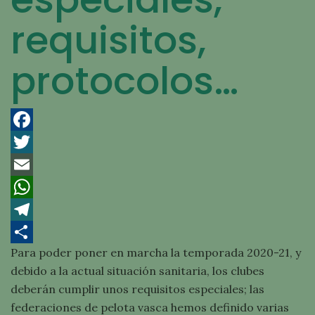
requisitos,
protocolos…
Facebook
Twitter
Email
WhatsApp
Telegram
Para poder poner en marcha la temporada 2020-21, y
Compartir
debido a la actual situación sanitaria, los clubes
deberán cumplir unos requisitos especiales; las
federaciones de pelota vasca hemos definido varias