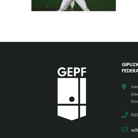
GIPUZ
FEDER
Ano
(An
Don
943
adm