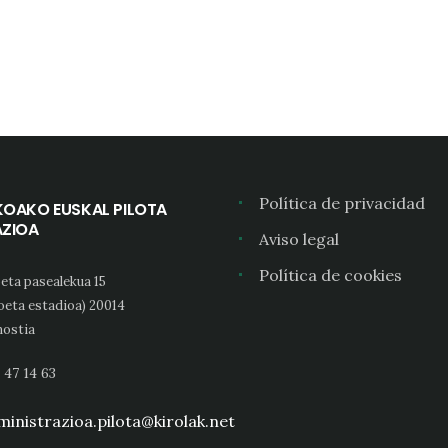
Política de privacidad
KOAKO EUSKAL PILOTA
AZIOA
Aviso legal
Política de cookies
eta pasealekua 15
oeta estadioa) 20014
ostia
 47 14 63
inistrazioa.pilota@kirolak.net