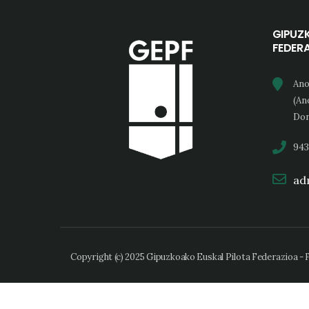
GIPUZ
FEDER
Ano
(An
Don
943
adm
Copyright (c) 2025 Gipuzkoako Euskal Pilota Federazioa -