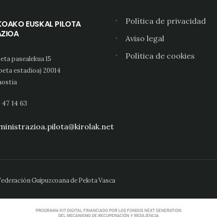
Política de privacidad
KOAKO EUSKAL PILOTA
AZIOA
Aviso legal
Política de cookies
eta pasealekua 15
oeta estadioa) 20014
ostia
 47 14 63
inistrazioa.pilota@kirolak.net
 Federación Guipuzcoana de Pelota Vasca