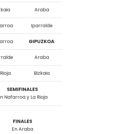
zkaia
Araba
arroa
Iparralde
arroa
GIPUZKOA
rralde
Araba
Rioja
Bizkaia
SEMIFINALES
n Nafarroa y La Rioja
FINALES
En Araba