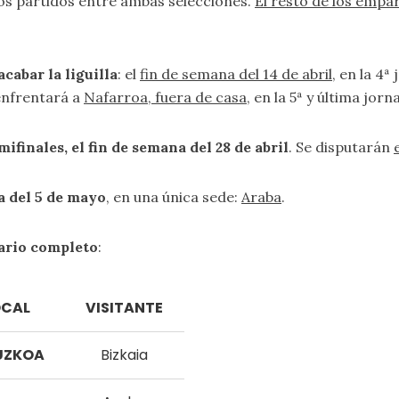
os partidos entre ambas selecciones.
El resto de los empar
cabar la liguilla
: el
fin de semana del 14 de abril
, en la 4ª
enfrentará a
Nafarroa, fuera de casa
, en la 5ª y última jorna
mifinales, el fin de semana del 28 de abril
. Se disputarán
da del 5 de mayo
, en una única sede:
Araba
.
ario completo
:
OCAL
VISITANTE
UZKOA
Bizkaia