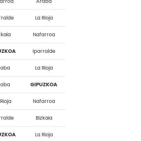
arroa
Araba
rralde
La Rioja
zkaia
Nafarroa
UZKOA
Iparralde
raba
La Rioja
raba
GIPUZKOA
Rioja
Nafarroa
rralde
Bizkaia
UZKOA
La Rioja