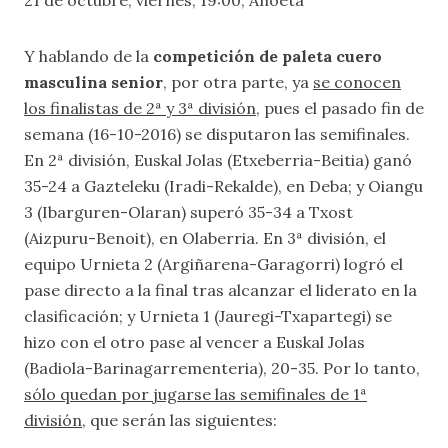
21 de octubre, viernes, 19:00, Anoeta
Y hablando de la
competición de paleta cuero
masculina senior
, por otra parte, ya
se conocen
los finalistas de 2ª y 3ª división
, pues el pasado fin de
semana (16-10-2016) se disputaron las semifinales.
En 2ª división, Euskal Jolas (Etxeberria-Beitia) ganó
35-24 a Gazteleku (Iradi-Rekalde), en Deba; y Oiangu
3 (Ibarguren-Olaran) superó 35-34 a Txost
(Aizpuru-Benoit), en Olaberria. En 3ª división, el
equipo Urnieta 2 (Argiñarena-Garagorri) logró el
pase directo a la final tras alcanzar el liderato en la
clasificación; y Urnieta 1 (Jauregi-Txapartegi) se
hizo con el otro pase al vencer a Euskal Jolas
(Badiola-Barinagarrementeria), 20-35. Por lo tanto,
sólo quedan por jugarse las semifinales de 1ª
división
, que serán las siguientes: