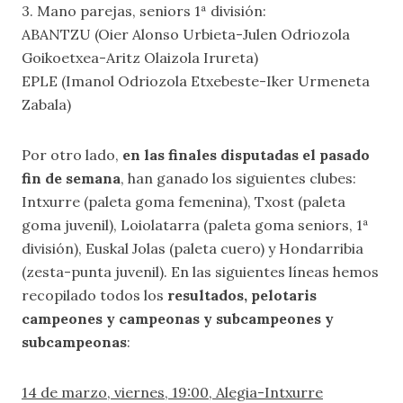
3. Mano parejas, seniors 1ª división:
ABANTZU (Oier Alonso Urbieta-Julen Odriozola
Goikoetxea-Aritz Olaizola Irureta)
EPLE (Imanol Odriozola Etxebeste-Iker Urmeneta
Zabala)
Por otro lado,
en las finales disputadas el pasado
fin de semana
, han ganado los siguientes clubes:
Intxurre (paleta goma femenina), Txost (paleta
goma juvenil), Loiolatarra (paleta goma seniors, 1ª
división), Euskal Jolas (paleta cuero) y Hondarribia
(zesta-punta juvenil). En las siguientes líneas hemos
recopilado todos los
resultados, pelotaris
campeones y campeonas y subcampeones y
subcampeonas
:
14 de marzo, viernes, 19:00, Alegia-Intxurre