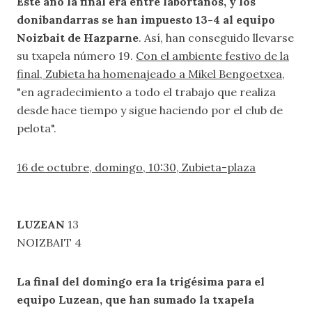
Este año la final era entre labortanos, y los
donibandarras se han impuesto 13-4 al equipo
Noizbait de Hazparne
. Así, han conseguido llevarse
su txapela número 19.
Con el ambiente festivo de la
final, Zubieta ha homenajeado a Mikel Bengoetxea
,
"en agradecimiento a todo el trabajo que realiza
desde hace tiempo y sigue haciendo por el club de
pelota".
16 de octubre, domingo, 10:30, Zubieta-plaza
LUZEAN
13
NOIZBAIT 4
La final del domingo era la trigésima para el
equipo Luzean, que han sumado la txapela