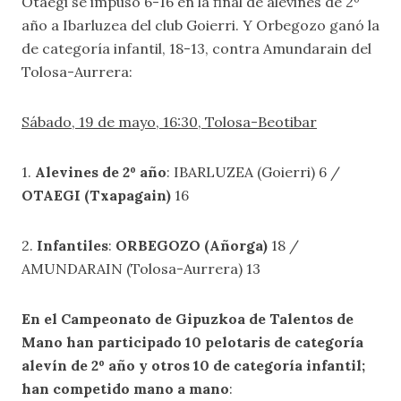
Otaegi se impuso 6-16 en la final de alevines de 2º
año a Ibarluzea del club Goierri. Y Orbegozo ganó la
de categoría infantil, 18-13, contra Amundarain del
Tolosa-Aurrera:
Sábado, 19 de mayo, 16:30, Tolosa-Beotibar
1.
Alevines de 2º año
: IBARLUZEA (Goierri) 6 /
OTAEGI (Txapagain)
16
2.
Infantiles
:
ORBEGOZO (Añorga)
18 /
AMUNDARAIN (Tolosa-Aurrera) 13
En el Campeonato de Gipuzkoa de Talentos de
Mano han participado 10 pelotaris de categoría
alevín de 2º año y otros 10 de categoría infantil;
han competido mano a mano
: