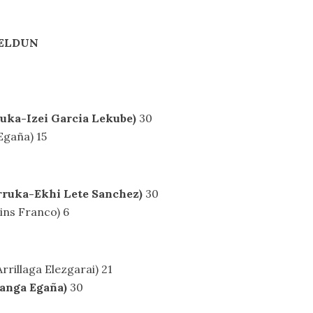
PELDUN
ka-Izei Garcia Lekube)
30
Egaña) 15
ruka-Ekhi Lete Sanchez)
30
ns Franco) 6
rillaga Elezgarai) 21
anga Egaña)
30