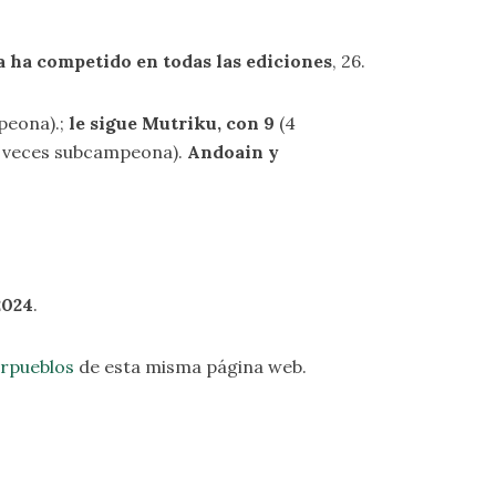
a
ha competido en todas las ediciones
, 26.
peona).;
le sigue Mutriku, con 9
(4
 veces subcampeona).
Andoain y
2024
.
rpueblos
de esta misma página web.