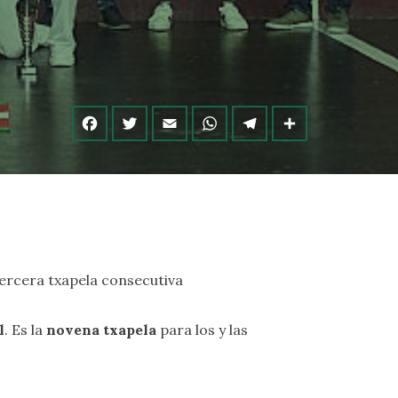
tercera txapela consecutiva
l
. Es la
novena txapela
para los y las