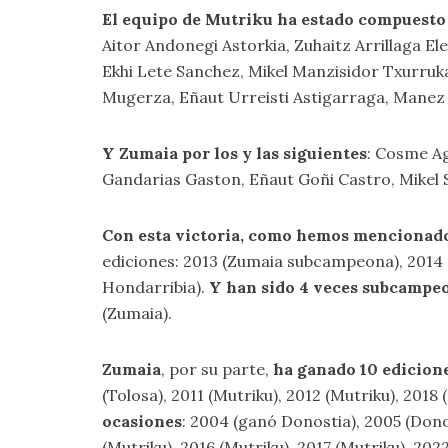
El equipo de Mutriku ha estado compuesto 
Aitor Andonegi Astorkia, Zuhaitz Arrillaga El
Ekhi Lete Sanchez, Mikel Manzisidor Txurruk
Mugerza, Eñaut Urreisti Astigarraga, Manez 
Y Zumaia por los y las siguientes
: Cosme Ag
Gandarias Gaston, Eñaut Goñi Castro, Mikel 
Con esta victoria, como hemos mencionado
ediciones: 2013 (Zumaia subcampeona), 2014 (
Hondarribia).
Y han sido 4 veces subcampe
(Zumaia).
Zumaia
, por su parte,
ha ganado 10 edicion
(Tolosa), 2011 (Mutriku), 2012 (Mutriku), 2018 
ocasiones
: 2004 (ganó Donostia), 2005 (Donos
(Mutriku), 2016 (Mutriku), 2017 (Mutriku), 202