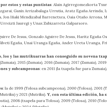
por estos y estas puntistas
: Alain Agirregomezkorta Txu
ezgarai, Ganix Arrizabalaga Urrutia, Aratz Egaña Arrinda, 
a, Jon Iñaki Mendizabal Barrenetxea, Oaia Otaño Arrona, M
Urreizti Jauregi y Unax Zubizarreta Galparsoro.
uirre De Jesus, Gonzalo Aguirre De Jesus, Haritz Egaña O
Silveti Egaña, Unai Uranga Egaña, Ander Ureta Uranga, F
, los y las mutrikuarras han conseguido su novena txap
Zumaia), 2015 (Zumaia), 2016 (Zumaia), 2017 (Zumaia), 2019 
ones y subcampeonas
: en 2011 (la txapela fue para Zumaia
es
: la de 1999 (Tolosa subcampeona), 2000 (Tolosa), 2001 (T
(Mutriku) y 2021 (Mutriku).
Y, con esta última edición, ha 
tia), 2008 (txapela para Tolosa), 2009 (Tolosa), 2010 (Tolos
2 (Mutriku) y 2024 (Mutriku).