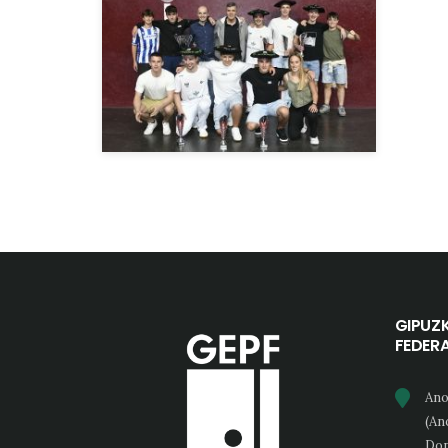
GIPUZ
FEDER
Ano
(An
Don