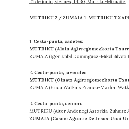
21 de junio, viernes, 19:30, Mutriku-Miruaitz
MUTRIKU 2 / ZUMAIA 1. MUTRIKU TXA
1.
Cesta-punta, cadetes
:
MUTRIKU (Alain Agirregomezkorta Txurru
ZUMAIA (Igor Enbil Dominguez-Mikel Silveti 
2.
Cesta-punta, juveniles
:
MUTRIKU (Oinatz Agirregomezkorta Txur
ZUMAIA (Frida Watkins Franco-Marlon Watki
3.
Cesta-punta, seniors
:
MUTRIKU (Aitor Andonegi Astorkia-Zuhaitz Ar
ZUMAIA (Cosme Aguirre De Jesus-Unai Ur