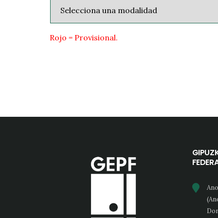
Rojo = Provisional.
GIPUZ
FEDER
Ano
(An
Don