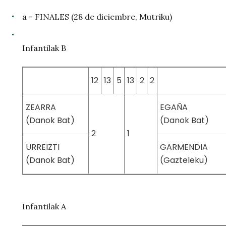
a - FINALES (28 de diciembre, Mutriku)
Infantilak B
12
13
5
13
2
2
ZEARRA
EGAÑA
(Danok Bat)
(Danok Bat)
2
1
URREIZTI
GARMENDIA
(Danok Bat)
(Gazteleku)
Infantilak A