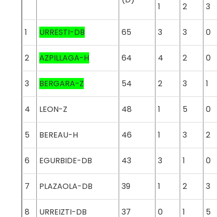
1
2
3
1
URRESTI-DB
65
3
3
0
2
AZPILLAGA-H
64
4
2
0
3
BERGARA-Z
54
2
3
1
4
LEON-Z
48
1
5
0
5
BEREAU-H
46
1
3
2
6
EGURBIDE-DB
43
3
1
0
7
PLAZAOLA-DB
39
1
2
3
8
URREIZTI-DB
37
0
1
5