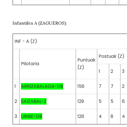
Infantiles A (ZAGUEROS):
INF - A (Z)
Postuak (Z)
Puntuak
Pilotaria
(Z)
1
2
3
1
ARRIZABALAGA-DB
156
7
7
2
2
SAIZABAL-Z
129
5
5
6
3
URIBE-DB
126
4
8
4