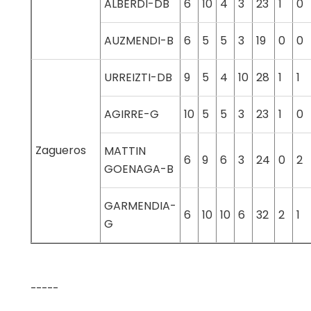
ALBERDI-DB
6
10
4
3
23
1
0
AUZMENDI-B
6
5
5
3
19
0
0
URREIZTI-DB
9
5
4
10
28
1
1
AGIRRE-G
10
5
5
3
23
1
0
Zagueros
MATTIN
6
9
6
3
24
0
2
GOENAGA-B
GARMENDIA-
6
10
10
6
32
2
1
G
-----