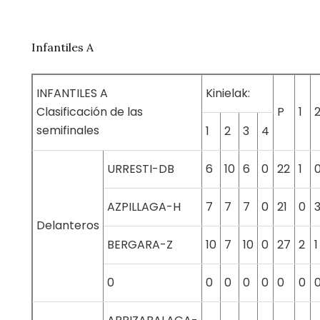
Infantiles A
INFANTILES A
Kinielak:
Clasificación de las
P
1
semifinales
1
2
3
4
URRESTI-DB
6
10
6
0
22
1
AZPILLAGA-H
7
7
7
0
21
0
Delanteros
BERGARA-Z
10
7
10
0
27
2
1
0
0
0
0
0
0
0