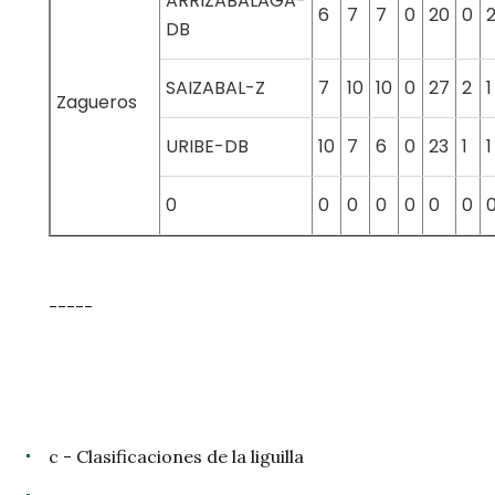
ARRIZABALAGA-
6
7
7
0
20
0
DB
SAIZABAL-Z
7
10
10
0
27
2
1
Zagueros
URIBE-DB
10
7
6
0
23
1
1
0
0
0
0
0
0
0
-----
c - Clasificaciones de la liguilla