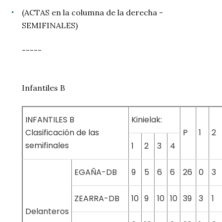
(ACTAS en la columna de la derecha -
SEMIFINALES)
-----
Infantiles B
INFANTILES B
Kinielak:
Clasificación de las
P
1
2
semifinales
1
2
3
4
EGAÑA-DB
9
5
6
6
26
0
3
ZEARRA-DB
10
9
10
10
39
3
1
Delanteros