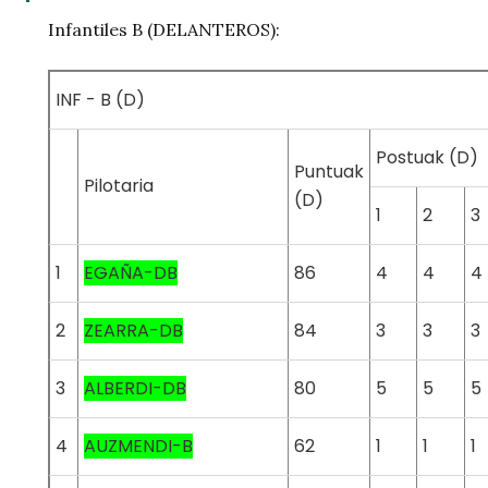
Infantiles B (DELANTEROS):
INF - B (D)
Postuak (D)
Puntuak
Pilotaria
(D)
1
2
3
1
EGAÑA-DB
86
4
4
4
2
ZEARRA-DB
84
3
3
3
3
ALBERDI-DB
80
5
5
5
4
AUZMENDI-B
62
1
1
1