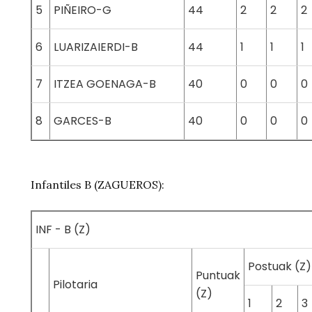
5
PIÑEIRO-G
44
2
2
2
6
LUARIZAIERDI-B
44
1
1
1
7
ITZEA GOENAGA-B
40
0
0
0
8
GARCES-B
40
0
0
0
Infantiles B (ZAGUEROS):
INF - B (Z)
Postuak (Z)
Puntuak
Pilotaria
(Z)
1
2
3