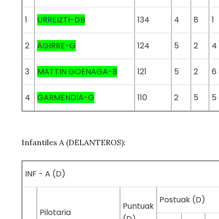
1
URREIZTI-DB
134
4
8
1
2
AGIRRE-G
124
5
2
4
3
MATTIN GOENAGA-B
121
5
2
6
4
GARMENDIA-G
110
2
5
5
Infantiles A (DELANTEROS):
INF - A (D)
Postuak (D)
Puntuak
Pilotaria
(D)