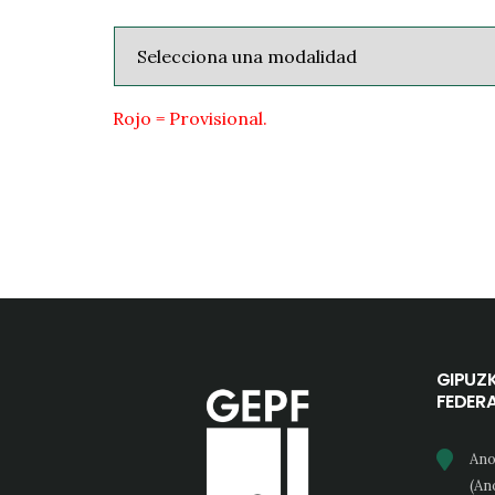
Rojo = Provisional.
GIPUZ
FEDER
Ano
(An