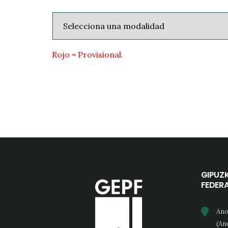
Rojo = Provisional.
GIPUZ
FEDER
Ano
(An