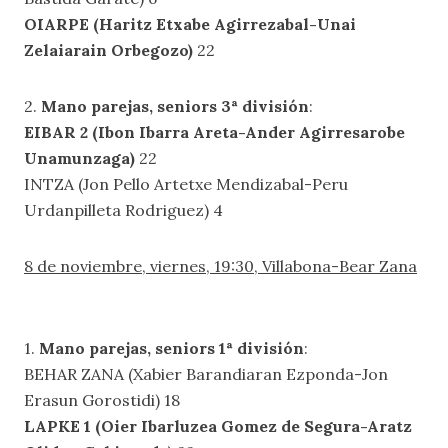
OIARPE (Haritz Etxabe Agirrezabal-Unai
Zelaiarain Orbegozo)
22
2.
Mano parejas, seniors 3ª división
:
EIBAR 2 (Ibon Ibarra Areta-Ander Agirresarobe
Unamunzaga)
22
INTZA (Jon Pello Artetxe Mendizabal-Peru
Urdanpilleta Rodriguez) 4
8 de noviembre, viernes, 19:30, Villabona-Bear Zana
1.
Mano parejas, seniors 1ª división
:
BEHAR ZANA (Xabier Barandiaran Ezponda-Jon
Erasun Gorostidi) 18
LAPKE 1 (Oier Ibarluzea Gomez de Segura-Aratz