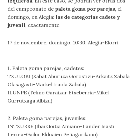
Izquierda
. En este caso, se podrán ver otras dos
del campeonato de
paleta goma por parejas
, el
domingo, en Alegia:
las de categorías cadete y
juvenil
, exactamente:
17 de noviembre, domingo, 10:30, Alegia-Elorri
1. Paleta goma parejas, cadetes:
TXULOBI (Xabat Aburuza Gorostizu-Arkaitz Zabala
Olasagasti-Markel Iraola Zabala)
ILUNPE (Telmo Garaizar Etxeberria-Mikel
Gurrutxaga Albizu)
2. Paleta goma parejas, juveniles:
INTXURRE (Ibai Goitia Amiano-Lander Isasti
Lerma-Gailur Elduaien Peñagarikano)