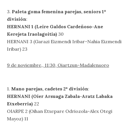
3.
Paleta goma femenina parejas, seniors 1ª
división
:
HERNANI 1 (Leire Galdos Cardeñoso-Ane
Kerejeta Iraolagoitia)
30
HERNANI 3 (Garazi Eizmendi Iribar-Nahia Eizmendi
Iribar) 23
9 de noviembre,, 11:30, Oiartzun-Madalensoro
1.
Mano parejas, cadetes 2ª división
:
HERNANI (Oier Arsuaga Zabala-Aratz Labaka
Etxeberria)
22
OIARPE 2 (Oihan Etxepare Odriozola-Alex Otegi
Mayoz) 11