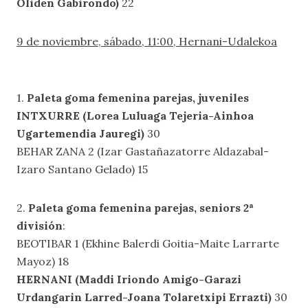
Oliden Gabirondo)
22
9 de noviembre, sábado, 11:00, Hernani-Udalekoa
1.
Paleta goma femenina parejas, juveniles
INTXURRE (Lorea Luluaga Tejeria-Ainhoa
Ugartemendia Jauregi)
30
BEHAR ZANA 2 (Izar Gastañazatorre Aldazabal-
Izaro Santano Gelado) 15
2.
Paleta goma femenina parejas, seniors 2ª
división
:
BEOTIBAR 1 (Ekhine Balerdi Goitia-Maite Larrarte
Mayoz) 18
HERNANI (Maddi Iriondo Amigo-Garazi
Urdangarin Larred-Joana Tolaretxipi Errazti)
30