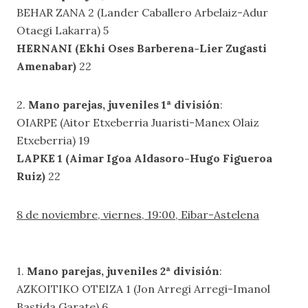
BEHAR ZANA 2 (Lander Caballero Arbelaiz-Adur
Otaegi Lakarra) 5
HERNANI (Ekhi Oses Barberena-Lier Zugasti
Amenabar)
22
2.
Mano parejas, juveniles 1ª división
:
OIARPE (Aitor Etxeberria Juaristi-Manex Olaiz
Etxeberria) 19
LAPKE 1 (Aimar Igoa Aldasoro-Hugo Figueroa
Ruiz)
22
8 de noviembre, viernes, 19:00, Eibar-Astelena
1.
Mano parejas, juveniles 2ª división
:
AZKOITIKO OTEIZA 1 (Jon Arregi Arregi-Imanol
Bastida Garate) 6