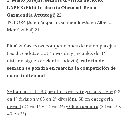
2.
Mano parejas, seniors división de honor
:
LAPKE (Ekhi Irribarria Olazabal-Beñat
Garmendia Atxutegi)
22
TOLOSA (Julen Aizpuru Garmendia-Julen Alberdi
Mendizabal) 21
Finalizadas estas competiciones de mano parejas
(las de cadetes de 3ª división y juveniles de 3ª
división siguen adelante todavía),
este fin de
semana
se pondrá en marcha la competición de
mano individual
.
Se han inscrito 93 pelotaris en categoría cadete
(28
en 1ª división y 65 en 2ª división),
68 en categoría
juvenil
(24 en 1ª y 44 en 2ª)
y 66 en seniors
(23 en 1ª y
43 en 2ª).