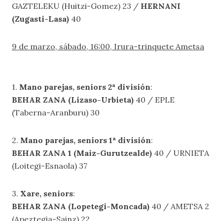
GAZTELEKU (Huitzi-Gomez) 23 /
HERNANI
(Zugasti-Lasa)
40
9 de marzo, sábado, 16:00, Irura-trinquete Ametsa
1.
Mano parejas, seniors 2ª división
:
BEHAR ZANA (Lizaso-Urbieta)
40 / EPLE
(Taberna-Aranburu) 30
2.
Mano parejas, seniors 1ª división
:
BEHAR ZANA 1 (Maiz-Gurutzealde)
40 / URNIETA
(Loitegi-Esnaola) 37
3.
Xare, seniors
:
BEHAR ZANA (Lopetegi-Moncada)
40 / AMETSA 2
(Apeztegia-Sainz) 22