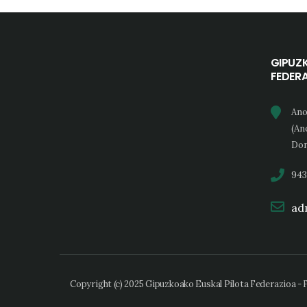
GIPUZ
FEDER
Ano
(An
Don
943
adm
Copyright (c) 2025 Gipuzkoako Euskal Pilota Federazioa -