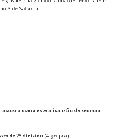
s). Eple 2 ha ganado la final de seniors de 1ª
uipo Alde Zaharra:
ir mano a mano este mismo fin de semana
ors de 2ª división
(4 grupos).