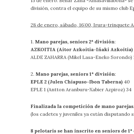
15 de enero: Behar Zana -AmasaVillabona- se ll
división, contra el equipo de su mismo club Ep
28 de enero, sábado, 16:00, Irura-trinquete 
1.
Mano parejas, seniors 2ª división
:
AZKOITIA (Aitor Azkoitia-Iñaki Azkoitia)
ALDE ZAHARRA (Mikel Lasa-Eneko Sorondo) 
2.
Mano parejas, seniors 1ª división
:
EPLE 2 (Julen Chiapuso-Ibon Taberna)
40
EPLE 1 (Antton Aranburu-Xabier Azpiroz) 34
Finalizada la competición de mano parejas
(los cadetes y juveniles ya están disputando
8 pelotaris se han inscrito en seniors de 1ª