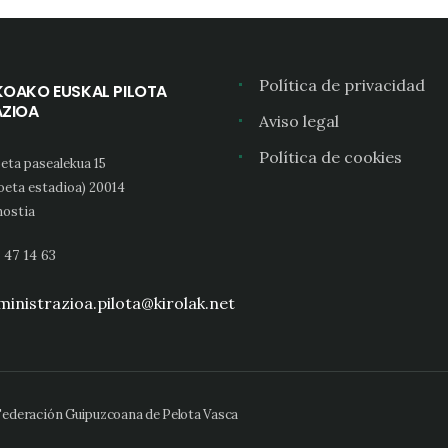
Política de privacidad
KOAKO EUSKAL PILOTA
AZIOA
Aviso legal
Política de cookies
eta pasealekua 15
oeta estadioa) 20014
ostia
 47 14 63
inistrazioa.pilota@kirolak.net
 Federación Guipuzcoana de Pelota Vasca