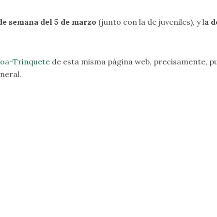
n de semana del 5 de marzo
(junto con la de juveniles), y l
a d
oa-Trinquete
de esta misma página web, precisamente, pu
neral.