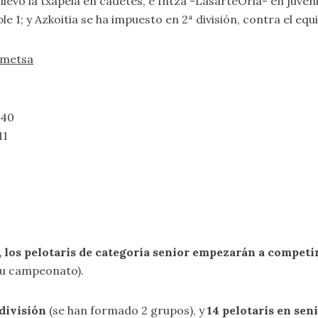
evó la txapela en cadetes, e Intza -LasarteOria- en juvenile
le 1; y Azkoitia se ha impuesto en 2ª división, contra el eq
Ametsa
40
11
, los pelotaris de categoría senior empezarán a compet
 su campeonato).
 división
(se han formado 2 grupos), y
14 pelotaris en seni