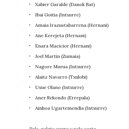
Xabier Garalde (Danok Bat)
Ibai Goitia (Intxurre)
Amaia Irazustabarrena (Hernani)
Ane Kerejeta (Hernani)
Enara Macicior (Hernani)
Joel Martin (Zumaia)
Nagore Murua (Intxurre)
Alaitz Navarro (Txulobi)
Uxue Olano (Intxurre)
Aner Rekondo (Errepala)
Ainhoa Ugartemendia (Intxurre)
Pala, paleta cuero y pala corta