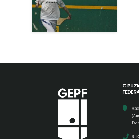
GIPUZ
FEDER
Ano
(An
Don
943