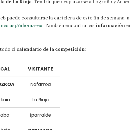
la de La Rioja
. Tendrá que desplazarse a Logroño y Arnedo
web puede consultarse la cartelera de este fin de semana,
ones.asp?idioma=eu
. También encontraréis
información
e
 todo el
calendario de la competición
:
OCAL
VISITANTE
UZKOA
Nafarroa
zkaia
La Rioja
raba
Iparralde