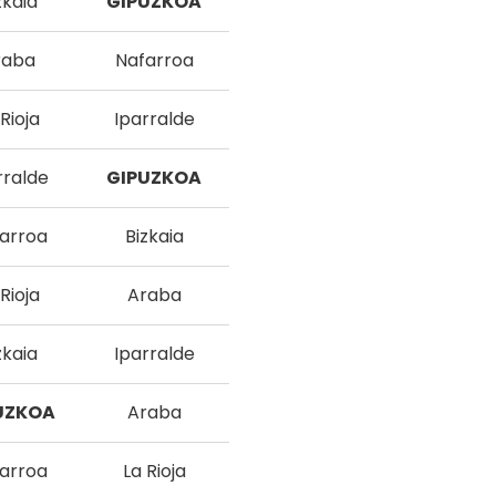
zkaia
GIPUZKOA
raba
Nafarroa
Rioja
Iparralde
rralde
GIPUZKOA
arroa
Bizkaia
Rioja
Araba
zkaia
Iparralde
UZKOA
Araba
arroa
La Rioja