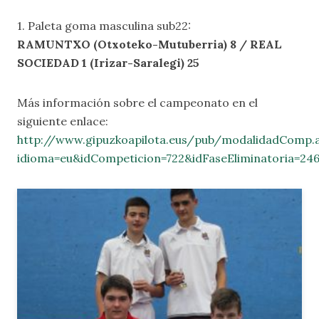
1. Paleta goma masculina sub22:
RAMUNTXO (Otxoteko-Mutuberria) 8 / REAL
SOCIEDAD 1 (Irizar-Saralegi) 25
Más información sobre el campeonato en el
siguiente enlace:
http://www.gipuzkoapilota.eus/pub/modalidadComp.
idioma=eu&idCompeticion=722&idFaseEliminatoria=24