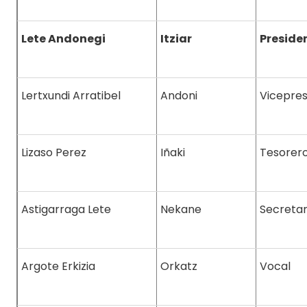
Lete Andonegi
Itziar
Preside
Lertxundi Arratibel
Andoni
Vicepres
Lizaso Perez
Iñaki
Tesorer
Astigarraga Lete
Nekane
Secretar
Argote Erkizia
Orkatz
Vocal