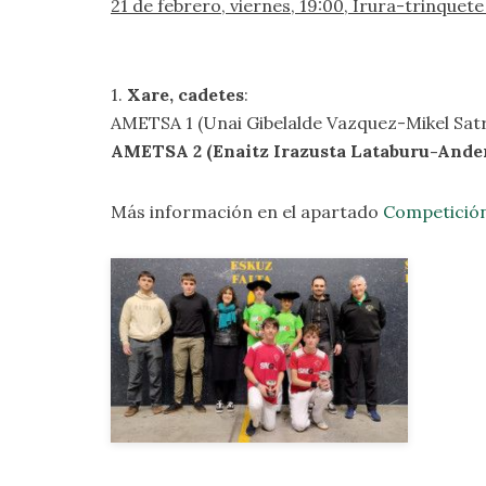
21 de febrero, viernes, 19:00, Irura-trinquet
1.
Xare, cadetes
:
AMETSA 1 (Unai Gibelalde Vazquez-Mikel Satr
AMETSA 2 (Enaitz Irazusta Lataburu-Ander
Más información en el apartado
Competició