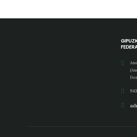
GIPUZ
FEDER
Ano
(An
Don
943
adm