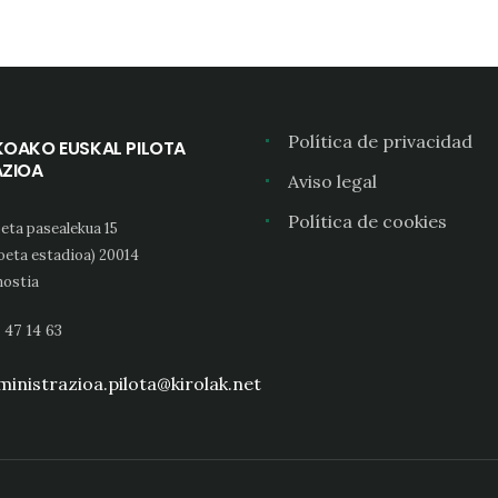
Política de privacidad
KOAKO EUSKAL PILOTA
AZIOA
Aviso legal
Política de cookies
eta pasealekua 15
oeta estadioa) 20014
ostia
 47 14 63
inistrazioa.pilota@kirolak.net