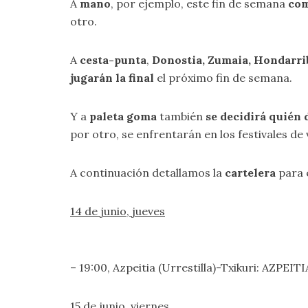
A
mano
, por ejemplo, este fin de semana
com
otro.
A
cesta-punta
,
Donostia, Zumaia, Hondarri
jugarán la final
el próximo fin de semana.
Y a
paleta goma
también
se decidirá quién d
por otro, se enfrentarán en los festivales de 
A continuación detallamos la
cartelera
para 
14 de junio, jueves
– 19:00, Azpeitia (Urrestilla)-Txikuri: AZP
15 de junio, viernes