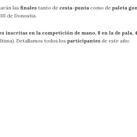
garán las
finales
tanto de
cesta-punta
como de
paleta go
 III de Donostia.
es inscritas en la competición de mano, 8 en la de pala, 4
última). Detallamos todos los
participantes
de este año: