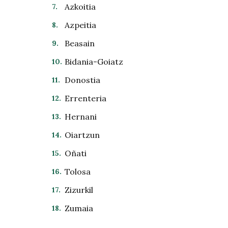
Azkoitia
Azpeitia
Beasain
Bidania-Goiatz
Donostia
Errenteria
Hernani
Oiartzun
Oñati
Tolosa
Zizurkil
Zumaia