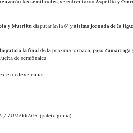
enzarán las semifinales
; se enfrentarán
Azpeitia y Oiar
bia y Mutriku
disputarán la 6ª y
última jornada de la ligu
isputará la final
de la próxima jornada, pues
Zumarraga y
vuelta de semifinales.
este fin de semana:
EITIA / ZUMARRAGA (paleta goma)