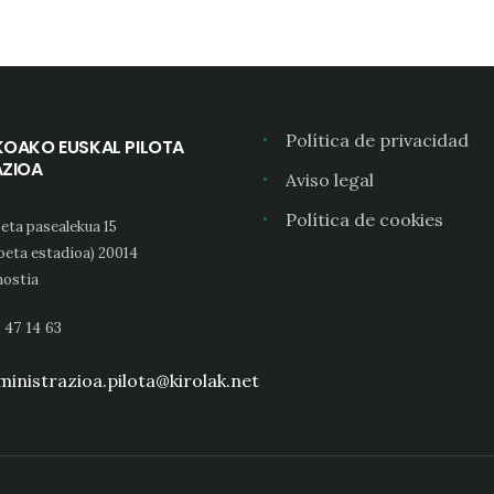
Política de privacidad
KOAKO EUSKAL PILOTA
AZIOA
Aviso legal
Política de cookies
eta pasealekua 15
oeta estadioa) 20014
ostia
 47 14 63
inistrazioa.pilota@kirolak.net