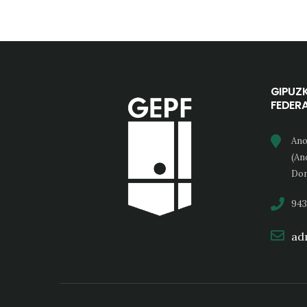
GIPUZ
FEDER
Ano
(An
Don
943
adm