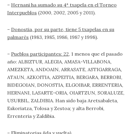
–
Hernani ha sumado su 4ª txapela en el Torneo
Interpueblos
(2000, 2002, 2005 y 2011).
–
Donostia, por su parte, tiene 5 txapelas en su
palmarés
(1983, 1985, 1986, 1987 y 1998).
–
Pueblos participantes: 22
, 1 menos que el pasado
año: ALBIZTUR, ALEGIA, AMASA-VILLABONA,
AMEZKETA, ANDOAIN, ARRASATE, ASTIGARRAGA,
ATAUN, AZKOITIA, AZPEITIA, BERGARA, BERROBI,
BIDEGOIAN, DONOSTIA, ELGOIBAR, ERRENTERIA,
HERNANI, LASARTE-ORIA, OIARTZUN, SORALUZE,
USURBIL, ZALDIBIA. Han sido baja Aretxabaleta,
Eskoriatza, Tolosa y Zestoa; y alta Berrobi,
Errenteria y Zaldibia.
–
Eliminatorias (ida y vuelta).