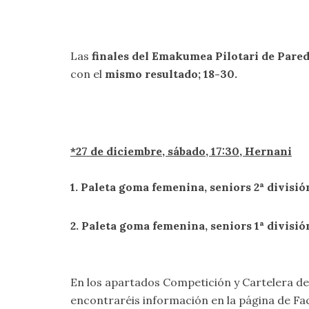
Las
finales del Emakumea Pilotari de Pare
con el
mismo resultado; 18-30.
*27 de diciembre, sábado, 17:30, Hernani
1. Paleta goma femenina, seniors 2ª divi
2. Paleta goma femenina, seniors 1ª div
En los apartados
Competición y Cartelera
de
encontraréis información en la página de 