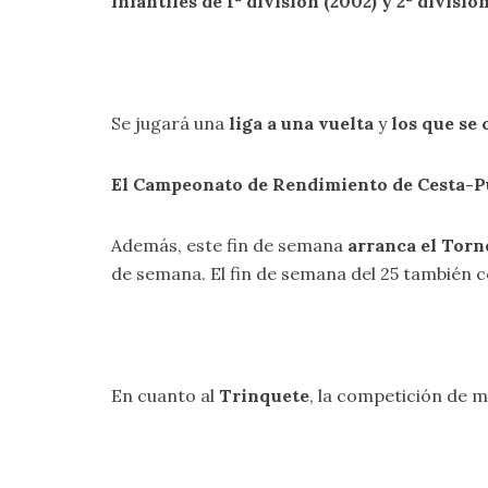
infantiles
de 1ª división
(200
2
)
y 2ª divisió
Se jugará una
liga a una vuelta
y
los que se 
El Campeonato de Rendimiento de Cesta-P
Además, este fin de semana
arranca el Torne
de semana. El fin de semana del 25 también 
En cuanto al
Trinquete
, la competición de m