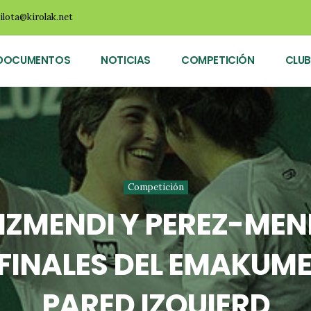
ilota@kirolak.net
DOCUMENTOS
NOTICIAS
COMPETICIÓN
CLUB
Competición
IZMENDI Y PEREZ-ME
FINALES DEL EMAKUMEA
PARED IZQUIERD