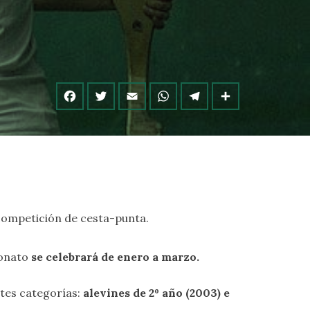
a competición de cesta-punta.
eonato
se celebrará de enero a marzo.
ntes categorías:
alevines de 2º año (200
3
) e