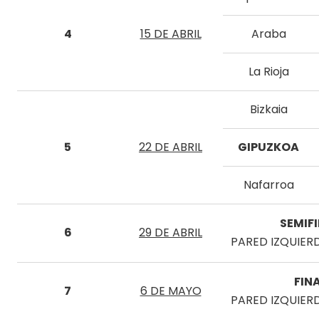
4
15 DE ABRIL
Araba
La Rioja
Bizkaia
5
22 DE ABRIL
GIPUZKOA
Nafarroa
SEMIF
6
29 DE ABRIL
PARED IZQUIER
FIN
7
6 DE MAYO
PARED IZQUIER