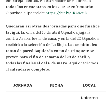
emparejamientos. En este enlace se enumeran
todos los encuentros
en los que se enfrentarán
Gipuzkoa e Iparralde:
https://bit.ly/1RA9euD
Quedarán así otras dos jornadas para que finalice
la liguilla
: en la del 15 de abril Gipuzkoa jugará
contra Araba, fuera de casa; y en la del 22 Gipuzkoa
recibirá a la selección de La Rioja.
Las semifinales
tanto de pared izquierda como de trinquete
se
prevén para el
fin de semana del 29 de abril
, y
todas las
finales el del 6 de mayo
. Aquí detallamos
el
calendario completo
:
JORNADA
FECHA
LOCAL
Nafarroa