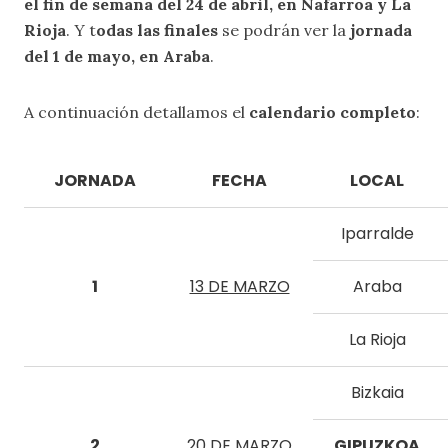
el fin de semana del 24 de abril, en Nafarroa y La
Rioja
. Y t
odas las finales
se podrán ver la
jornada
del 1 de mayo, en Araba
.
A continuación detallamos el
calendario completo
:
JORNADA
FECHA
LOCAL
Iparralde
1
13 DE MARZO
Araba
La Rioja
Bizkaia
2
20 DE MARZO
GIPUZKOA