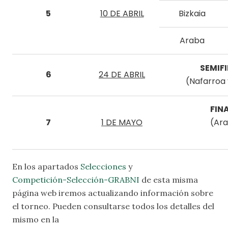
5
10 DE ABRIL
Bizkaia
Araba
SEMIF
6
24 DE ABRIL
(Nafarroa 
FIN
7
1 DE MAYO
(Ar
En los apartados
Selecciones
y
Competición-Selección-GRABNI
de esta misma
página web iremos actualizando información sobre
el torneo. Pueden consultarse todos los detalles del
mismo en la