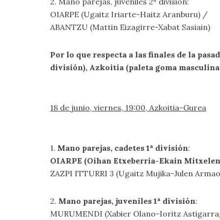
2. Mano parejas, juveniles 2ª división:
OIARPE (Ugaitz Iriarte-Haitz Aranburu) /
ABANTZU (Mattin Eizagirre-Xabat Sasiain)
Por lo que respecta a las finales de la pas
división), Azkoitia (paleta goma masculina
18 de junio, viernes, 19:00, Azkoitia-Gurea
1.
Mano parejas, cadetes 1ª división
:
OIARPE (Oihan Etxeberria-Ekain Mitxele
ZAZPI ITTURRI 3 (Ugaitz Mujika-Julen Armao
2.
Mano parejas, juveniles 1ª división
:
MURUMENDI (Xabier Olano-Ioritz Astigarrag