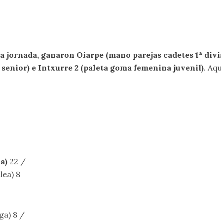
ada jornada, ganaron Oiarpe (mano parejas cadetes 1ª divi
 senior) e Intxurre 2 (paleta goma femenina juvenil)
. Aq
na)
22 /
lea) 8
a) 8 /