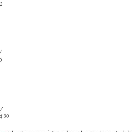
2
/
0
 /
z)
30