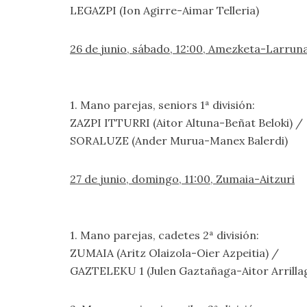
LEGAZPI (Ion Agirre-Aimar Telleria)
26 de junio, sábado, 12:00, Amezketa-Larruna
1. Mano parejas, seniors 1ª división:
ZAZPI ITTURRI (Aitor Altuna-Beñat Beloki) /
SORALUZE (Ander Murua-Manex Balerdi)
27 de junio, domingo, 11:00, Zumaia-Aitzuri
1. Mano parejas, cadetes 2ª división:
ZUMAIA (Aritz Olaizola-Oier Azpeitia) /
GAZTELEKU 1 (Julen Gaztañaga-Aitor Arrilla