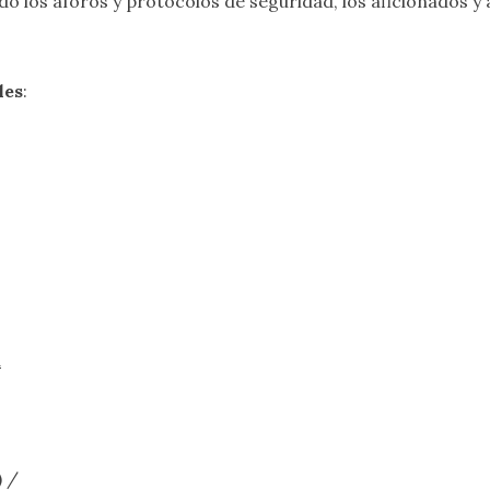
ndo los aforos y protocolos de seguridad, los aficionados y
les
:
a
) /