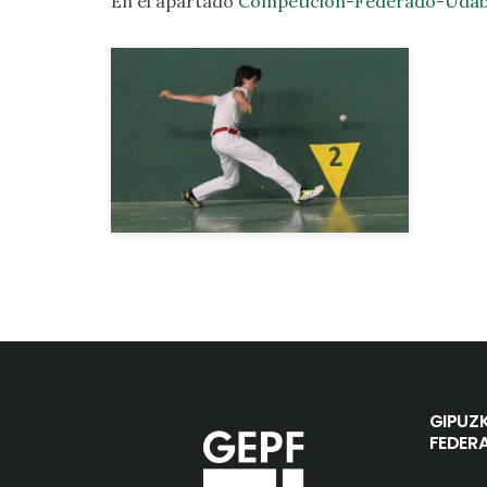
En el apartado
Competición-Federado-Udab
GIPUZ
FEDER