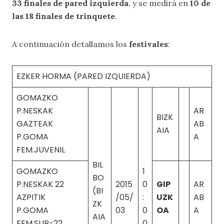
33 finales de pared izquierda
, y se medirá en
10 de
las 18 finales de trinquete
.
A continuación detallamos los
festivales
:
EZKER HORMA (PARED IZQUIERDA)
GOMAZKO
P.NESKAK
AR
BIZK
GAZTEAK
AB
AIA
P.GOMA
A
FEM.JUVENIL
BIL
GOMAZKO
1
BO
P.NESKAK 22
2015
0
GIP
AR
(BI
AZPITIK
/05/
:
UZK
AB
ZK
P.GOMA
03
0
OA
A
AIA
FEM.SUB-22
0