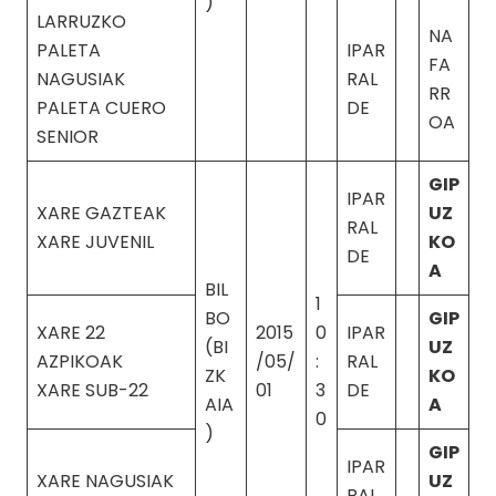
)
LARRUZKO
NA
PALETA
IPAR
FA
NAGUSIAK
RAL
RR
PALETA CUERO
DE
OA
SENIOR
GIP
IPAR
XARE GAZTEAK
UZ
RAL
XARE JUVENIL
KO
DE
A
BIL
1
BO
GIP
XARE 22
2015
0
IPAR
(BI
UZ
AZPIKOAK
/05/
:
RAL
ZK
KO
XARE SUB-22
01
3
DE
AIA
A
0
)
GIP
IPAR
XARE NAGUSIAK
UZ
RAL