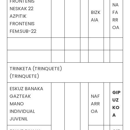
FRONTENIS
NA
NESKAK 22
BIZK
FA
AZPITIK
AIA
RR
FRONTENIS
OA
FEM.SUB-22
TRINKETA (TRINQUETE)
(TRINQUETE)
ESKUZ BANAKA
GIP
GAZTEAK
NAF
UZ
MANO
ARR
KO
INDIVIDUAL
OA
A
JUVENIL