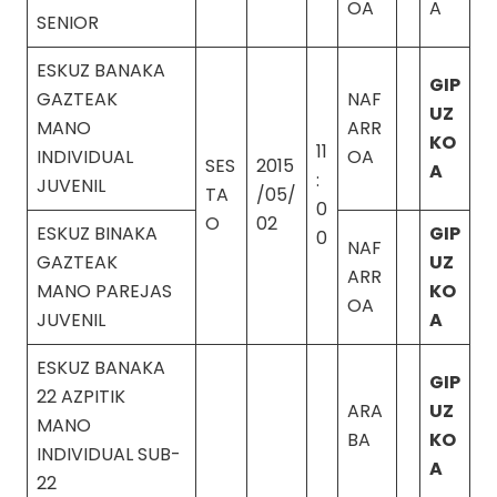
OA
A
SENIOR
ESKUZ BANAKA
GIP
GAZTEAK
NAF
UZ
MANO
ARR
KO
11
INDIVIDUAL
OA
SES
2015
A
:
JUVENIL
TA
/05/
0
O
02
ESKUZ BINAKA
GIP
0
NAF
GAZTEAK
UZ
ARR
MANO PAREJAS
KO
OA
JUVENIL
A
ESKUZ BANAKA
GIP
22 AZPITIK
ARA
UZ
MANO
BA
KO
INDIVIDUAL SUB-
A
22