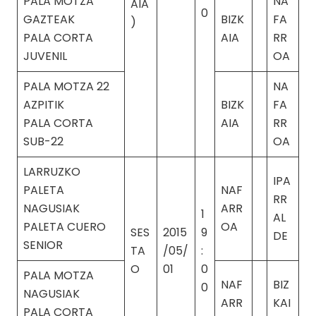
PALA MOTZA
NA
AIA
0
GAZTEAK
BIZK
FA
)
PALA CORTA
AIA
RR
JUVENIL
OA
PALA MOTZA 22
NA
AZPITIK
BIZK
FA
PALA CORTA
AIA
RR
SUB-22
OA
LARRUZKO
IPA
PALETA
NAF
RR
NAGUSIAK
ARR
1
AL
PALETA CUERO
OA
SES
2015
9
DE
SENIOR
TA
/05/
:
O
01
0
PALA MOTZA
NAF
BIZ
0
NAGUSIAK
ARR
KAI
PALA CORTA