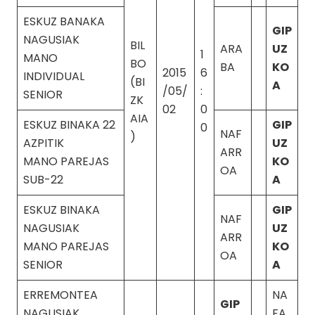
ESKUZ BANAKA
GIP
NAGUSIAK
BIL
ARA
UZ
1
MANO
BO
BA
KO
2015
6
INDIVIDUAL
(BI
A
/05/
:
SENIOR
ZK
02
0
AIA
ESKUZ BINAKA 22
GIP
0
NAF
)
AZPITIK
UZ
ARR
MANO PAREJAS
KO
OA
SUB-22
A
ESKUZ BINAKA
GIP
NAF
NAGUSIAK
UZ
ARR
MANO PAREJAS
KO
OA
SENIOR
A
ERREMONTEA
NA
GIP
NAGUSIAK
FA