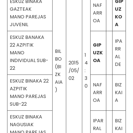
ESKUZ BINAKA
GIP
NAF
GAZTEAK
UZ
ARR
MANO PAREJAS
KO
OA
JUVENIL
A
ESKUZ BANAKA
IPA
22 AZPITIK
GIP
RR
BIL
MANO
UZK
1
AL
BO
INDIVIDUAL SUB-
OA
2015
4
DE
(BI
22
/05/
:
ZK
02
3
ESKUZ BINAKA 22
AIA
NAF
BIZ
0
AZPITIK
)
ARR
KAI
MANO PAREJAS
OA
A
SUB-22
ESKUZ BINAKA
IPAR
BIZ
NAGUSIAK
RAL
KAI
MANO PAREJAS