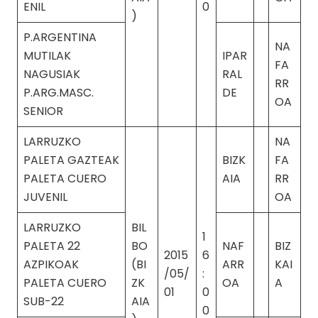
ENIL
0
)
P.ARGENTINA
NA
MUTILAK
IPAR
FA
NAGUSIAK
RAL
RR
P.ARG.MASC.
DE
OA
SENIOR
LARRUZKO
NA
PALETA GAZTEAK
BIZK
FA
PALETA CUERO
AIA
RR
JUVENIL
OA
LARRUZKO
BIL
1
PALETA 22
BO
NAF
BIZ
2015
6
AZPIKOAK
(BI
ARR
KAI
/05/
:
PALETA CUERO
ZK
OA
A
01
0
SUB-22
AIA
0