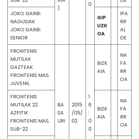
SUB-22
AIA
DE
0
)
JOKO GARBI
IPA
GIP
NAGUSIAK
RR
UZK
JOKO GARBI
AL
OA
SENIOR
DE
FRONTENIS
NA
MUTILAK
BIZK
FA
GAZTEAK
AIA
RR
FRONTENIS MAS.
OA
JUVENIL
FRONTENIS
1
NA
MUTILAK 22
BA
2015
6
BIZK
FA
AZPITIK
SA
/05/
:
AIA
RR
FRONTENIS MAS.
URI
02
0
OA
SUB-22
0