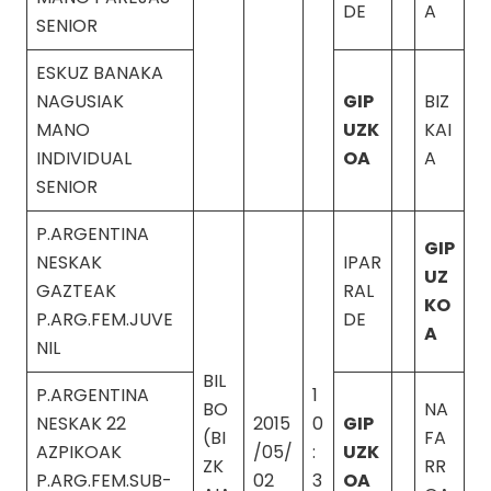
DE
A
SENIOR
ESKUZ BANAKA
NAGUSIAK
GIP
BIZ
MANO
UZK
KAI
INDIVIDUAL
OA
A
SENIOR
P.ARGENTINA
GIP
NESKAK
IPAR
UZ
GAZTEAK
RAL
KO
P.ARG.FEM.JUVE
DE
A
NIL
BIL
P.ARGENTINA
1
BO
NA
NESKAK 22
2015
0
GIP
(BI
FA
AZPIKOAK
/05/
:
UZK
ZK
RR
P.ARG.FEM.SUB-
02
3
OA