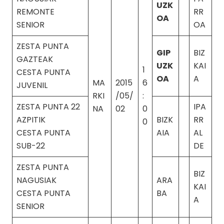
UZK
REMONTE
RR
OA
SENIOR
OA
ZESTA PUNTA
GIP
BIZ
GAZTEAK
UZK
KAI
1
CESTA PUNTA
OA
A
MA
2015
6
JUVENIL
RKI
/05/
:
ZESTA PUNTA 22
IPA
NA
02
0
AZPITIK
BIZK
RR
0
CESTA PUNTA
AIA
AL
SUB-22
DE
ZESTA PUNTA
BIZ
NAGUSIAK
ARA
KAI
CESTA PUNTA
BA
A
SENIOR