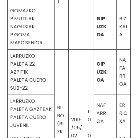
)
GOMAZKO
P.MUTILAK
GIP
BIZ
NAGUSIAK
UZK
KAI
P.GOMA
OA
A
MASC.SENIOR
LARRUZKO
NA
PALETA 22
GIP
FA
AZPITIK
UZK
RR
PALETA CUERO
OA
OA
SUB-22
LARRUZKO
NAF
ER
BIL
PALETA GAZTEAK
1
ARR
RIO
BO
PALETA CUERO
2015
0
OA
XA
(BI
JUVENIL
/05/
:
ZK
02
0