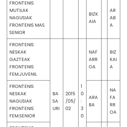
FRONTENIS
MUTILAK
AR
BIZK
NAGUSIAK
AB
AIA
FRONTENIS MAS.
A
SENIOR
FRONTENIS
NESKAK
NAF
BIZ
GAZTEAK
ARR
KAI
FRONTENIS
OA
A
FEM.JUVENIL
FRONTENIS
1
NA
NESKAK
BA
2015
0
ARA
FA
NAGUSIAK
SA
/05/
:
BA
RR
FRONTENIS
URI
02
3
OA
FEM.SENIOR
0