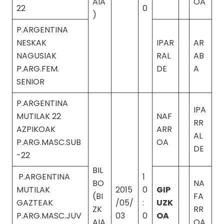
AIA
OA
22
0
)
P.ARGENTINA
NESKAK
IPAR
AR
NAGUSIAK
RAL
AB
P.ARG.FEM.
DE
A
SENIOR
P.ARGENTINA
IPA
MUTILAK 22
NAF
RR
AZPIKOAK
ARR
AL
P.ARG.MASC.SUB
OA
DE
-22
BIL
P.ARGENTINA
1
BO
NA
MUTILAK
2015
0
GIP
(BI
FA
GAZTEAK
/05/
:
UZK
ZK
RR
P.ARG.MASC.JUV
03
0
OA
AIA
OA