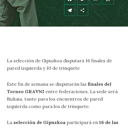
La selección de Gipuzkoa disputará 16 finales de
pared izquierda y 10 de trinquete
Este fin de semana se disputarán las
finales del
Torneo GRAVNI
entre federaciones. La sede será
Bizkaia, tanto para los encuentros de pared
izquierda como para los de trinquete.
La
selección de Gipuzkoa
participará en
16 de las