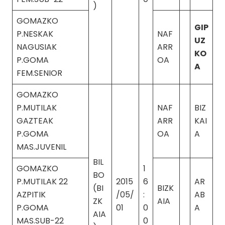
)
GOMAZKO
GIP
P.NESKAK
NAF
UZ
NAGUSIAK
ARR
KO
P.GOMA
OA
A
FEM.SENIOR
GOMAZKO
P.MUTILAK
NAF
BIZ
GAZTEAK
ARR
KAI
P.GOMA
OA
A
MAS.JUVENIL
BIL
GOMAZKO
1
BO
P.MUTILAK 22
2015
6
AR
(BI
BIZK
AZPITIK
/05/
:
AB
ZK
AIA
P.GOMA
01
0
A
AIA
MAS.SUB-22
0