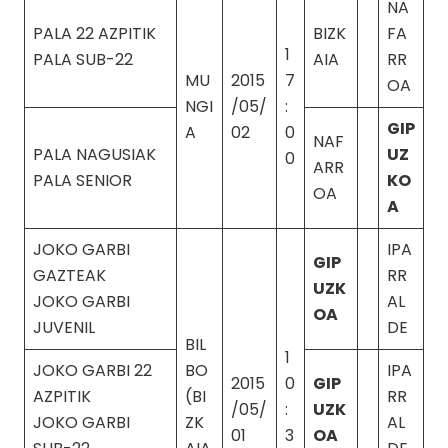
NA
PALA 22 AZPITIK
BIZK
FA
1
PALA SUB-22
AIA
RR
MU
2015
7
OA
NGI
/05/
:
GIP
A
02
0
NAF
PALA NAGUSIAK
UZ
0
ARR
PALA SENIOR
KO
OA
A
JOKO GARBI
IPA
GIP
GAZTEAK
RR
UZK
JOKO GARBI
AL
OA
JUVENIL
DE
BIL
1
JOKO GARBI 22
BO
IPA
2015
0
GIP
AZPITIK
(BI
RR
/05/
:
UZK
JOKO GARBI
ZK
AL
01
3
OA