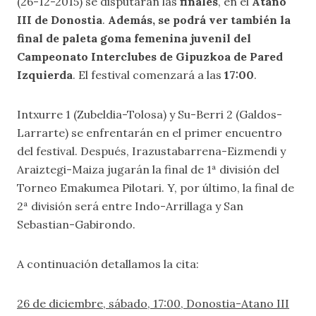
(26-12-2015) se disputarán las
finales
, en el
Atano
III de Donostia
.
Además, se podrá ver también la
final de paleta goma femenina juvenil del
Campeonato Interclubes de Gipuzkoa de Pared
Izquierda
. El festival comenzará a las
17:00
.
Intxurre 1 (Zubeldia-Tolosa) y Su-Berri 2 (Galdos-
Larrarte) se enfrentarán en el primer encuentro
del festival. Después, Irazustabarrena-Eizmendi y
Araiztegi-Maiza jugarán la final de 1ª división del
Torneo Emakumea Pilotari. Y, por último, la final de
2ª división será entre Indo-Arrillaga y San
Sebastian-Gabirondo.
A continuación detallamos la cita:
26 de diciembre, sábado, 17:00, Donostia-Atano III