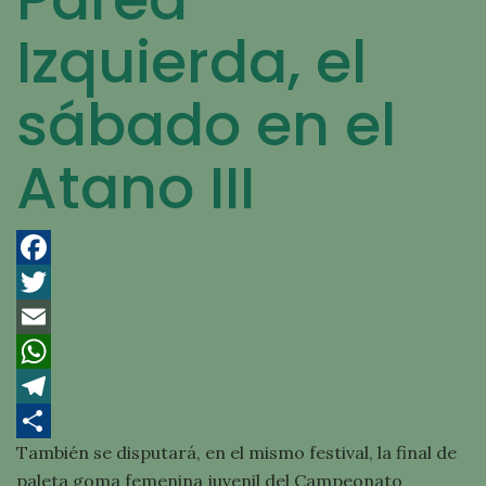
Izquierda, el
sábado en el
Atano III
Facebook
Twitter
Email
WhatsApp
Telegram
También se disputará, en el mismo festival, la final de
Compartir
paleta goma femenina juvenil del Campeonato