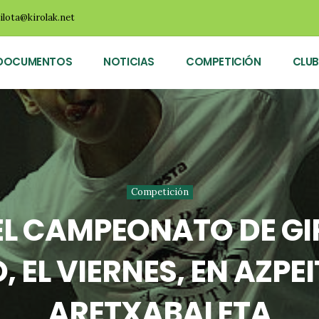
ilota@kirolak.net
DOCUMENTOS
NOTICIAS
COMPETICIÓN
CLUB
Competición
EL CAMPEONATO DE G
 EL VIERNES, EN AZPEI
ARETXABALETA