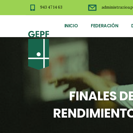
943 47 14 63
administrazioa.p
INICIO
FEDERACIÓN
FINALES D
RENDIMIENTO,