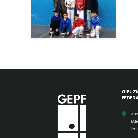
GIPUZ
FEDER
Ano
(An
Don