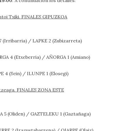
19:00
. A continuación los detalles:
rontoi Txiki. FINALES GIPUZKOA
7 (Irribarria) / LAPKE 2 (Zubizarreta)
ÑORGA 4 (Etxeberria) / AÑORGA 1 (Amiano)
PE 4 (Sein) / ILUNPE 1 (Elosegi)
rutzeaga. FINALES ZONA ESTE
RGA 5 (Oliden) / GAZTELEKU 1 (Gaztañaga)
XURRE 2 (Irazustabarrena) / OIARPE (Olaiz)