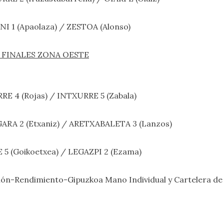
ANI 1 (Apaolaza) / ZESTOA (Alonso)
eta. FINALES ZONA OESTE
URRE 4 (Rojas) / INTXURRE 5 (Zabala)
ERGARA 2 (Etxaniz) / ARETXABALETA 3 (Lanzos)
KE 5 (Goikoetxea) / LEGAZPI 2 (Ezama)
ón-Rendimiento-Gipuzkoa Mano Individual
y
Cartelera
de