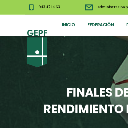
943 47 14 63
administrazioa.p
INICIO
FEDERACIÓN
FINALES D
RENDIMIENTO D