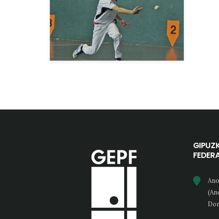
GIPUZ
FEDER
Ano
(An
Don