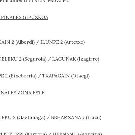
etallamos todos los festivales:
itz. FINALES GIPUZKOA
GAIN 2 (Alberdi) / ILUNPE 2 (Artetxe)
AZTELEKU 2 (Segurola) / LAGUNAK (Izagirre)
RPE 2 (Etxeberria) / TXAPAGAIN (Otaegi)
. FINALES ZONA ESTE
TELEKU 2 (Gaztañaga) / BEHAR ZANA 7 (Irazu)
ZPI ITTURRI (Karrera) / HERNANI 3 (Azpeitia)