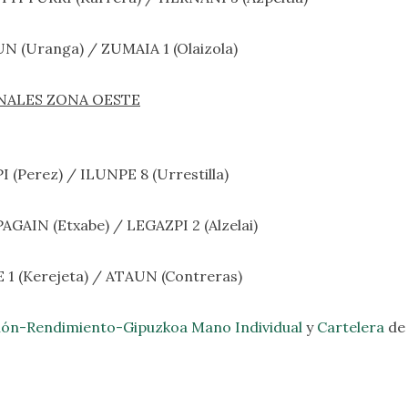
RUN (Uranga) / ZUMAIA 1 (Olaizola)
 FINALES ZONA OESTE
PI (Perez) / ILUNPE 8 (Urrestilla)
APAGAIN (Etxabe) / LEGAZPI 2 (Alzelai)
KE 1 (Kerejeta) / ATAUN (Contreras)
ón-Rendimiento-Gipuzkoa Mano Individual
y
Cartelera
de