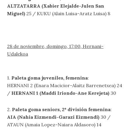
ALTZATARRA (Xabier Elejalde-Julen San
Miguel)
25 / KUKU (Alain Luisa-Aratz Luisa) 8
28 de noviembre, domingo, 17:00, Hernani-
Udalekoa
1.
Paleta goma juveniles, femenina
:
HERNANI 2 (Enara Macicior-Alaitz Barrenetxea) 24
/
HERNANI 1 (Maddi Iriondo-Ane Kerejeta)
30
2.
Paleta goma seniors, 2ª división femenina
:
AIA (Nahia Eizmendi-Garazi Eizmendi)
30 /
ATAUN (Amaia Lopez-Naiara Aldasoro) 14