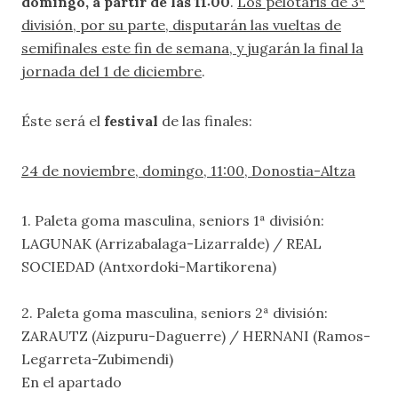
domingo, a partir de las 11:00
.
Los pelotaris de 3ª
división, por su parte, disputarán las vueltas de
semifinales este fin de semana, y jugarán la final la
jornada del 1 de diciembre
.
Éste será el
festival
de las finales:
24 de noviembre, domingo, 11:00, Donostia-Altza
1. Paleta goma masculina, seniors 1ª división:
LAGUNAK (Arrizabalaga-Lizarralde) / REAL
SOCIEDAD (Antxordoki-Martikorena)
2. Paleta goma masculina, seniors 2ª división:
ZARAUTZ (Aizpuru-Daguerre) / HERNANI (Ramos-
Legarreta-Zubimendi)
En el apartado