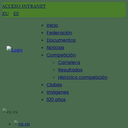
ACCESO INTRANET
EU
ES
Inicio
Federación
Documentos
Noticias
Competición
Cartelera
Resultados
Histórico competición
Clubes
Imágenes
100 años
es
eu