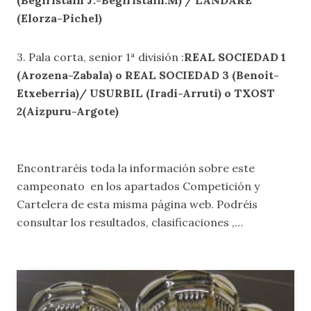
(Begiristain J.-Begiristain.M) / LANDARE
(Elorza-Pichel)
3. Pala corta, senior 1ª división :
REAL SOCIEDAD 1
(Arozena-Zabala) o REAL SOCIEDAD 3 (Benoit-
Etxeberria)/ USURBIL (Iradi-Arruti) o TXOST
2(Aizpuru-Argote)
Encontraréis toda la información sobre este
campeonato en los apartados
Competición y
Cartelera
de esta misma página web. Podréis
consultar los resultados, clasificaciones ,…