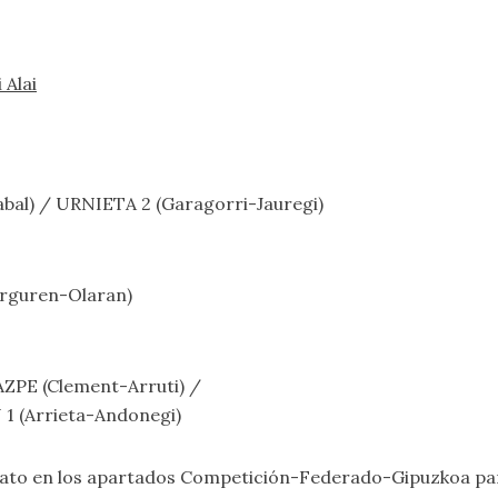
 Alai
bal) / URNIETA 2 (Garagorri-Jauregi)
arguren-Olaran)
ZPE (Clement-Arruti) /
1 (Arrieta-Andonegi)
nato en los apartados
Competición-Federado-Gipuzkoa par