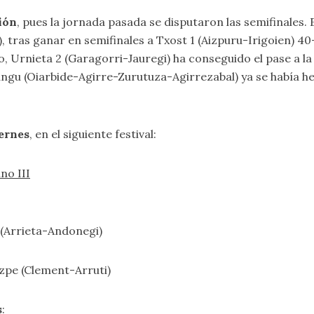
sión
, pues la jornada pasada se disputaron las semifinales. E
 tras ganar en semifinales a Txost 1 (Aizpuru-Irigoien) 40-
o, Urnieta 2 (Garagorri-Jauregi) ha conseguido el pase a la
angu (Oiarbide-Agirre-Zurutuza-Agirrezabal) ya se había hech
iernes
, en el siguiente festival:
no III
 (Arrieta-Andonegi)
zpe (Clement-Arruti)
s
: