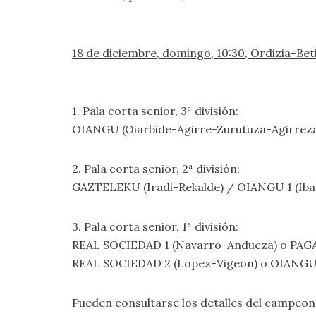
18 de diciembre, domingo, 10:30, Ordizia-Beti
1. Pala corta senior, 3ª división:
OIANGU (Oiarbide-Agirre-Zurutuza-Agirreza
2. Pala corta senior, 2ª división:
GAZTELEKU (Iradi-Rekalde) / OIANGU 1 (Ib
3. Pala corta senior, 1ª división:
REAL SOCIEDAD 1 (Navarro-Andueza) o PAGA
REAL SOCIEDAD 2 (Lopez-Vigeon) o OIANGU 
Pueden consultarse los detalles del campeo