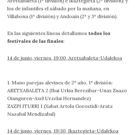
Aretxabaleta (1ª división) e Ikaztegieta (2ª división); y
los de infantiles el sábado por la mañana, en
Villabona (1ª división) y Andoain (2ª y 3ª división).
En las siguientes líneas detallamos
todos los
festivales de las finales
:
14 de junio, viernes, 19:00, Aretxabaleta-Udalekoa
1. Mano parejas alevines de 2º año, 1ª división:
ARETXABALETA 2 (Ibai Urkia Berezibar-Unax Zuazo
Oianguren-Axel Urzelai Hernandez)
ZAZPI ITURRI 1 (Xabat Artola Gorostidi-Aratz
Nazabal Mendizabal)
14 de junio, viernes, 19:30, Ikaztegieta-Udalekoa