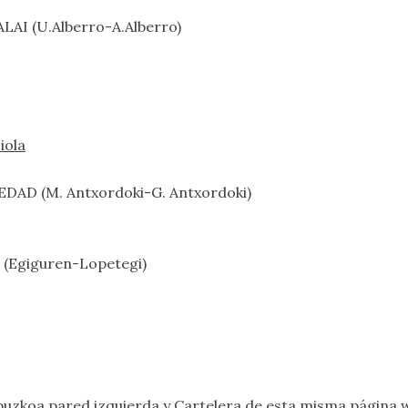
LAI (U.Alberro-A.Alberro)
iola
EDAD (M. Antxordoki-G. Antxordoki)
 (Egiguren-Lopetegi)
uzkoa pared izquierda
y
Cartelera
de esta misma página w