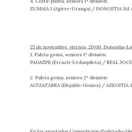
4. Cesta-punta, seniors 1ª división:
ZUMAIA 1 (Agirre-Uranga) / DONOSTIA JAI A
25 de noviembre, viernes, 20:00, Donostia-Lo
1. Paleta goma, seniors 1ª división:
PAGAZPE (Errazti-Urdanpileta) / REAL SOCI
2. Paleta goma, seniors 2ª división:
ALTZATARRA (Elejalde-Gomez) / AZKOITIA 1
En los apartados
Competición-Federado-Gip