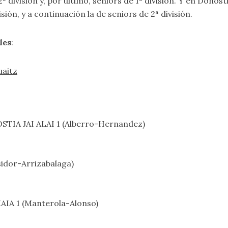
2ª división y, por último, seniors de 1ª división. Y en Donost
isión, y a continuación la de seniors de 2ª división.
les
:
uaitz
STIA JAI ALAI 1 (Alberro-Hernandez)
idor-Arrizabalaga)
IA 1 (Manterola-Alonso)