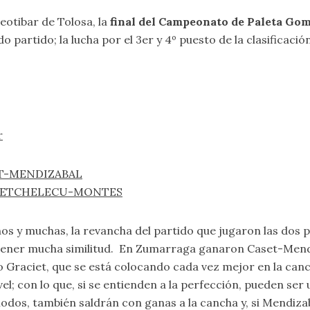
Beotibar de Tolosa, la
final del Campeonato de Paleta Go
do partido; la lucha por el 3er y 4º puesto de la clasificació
r
SET-MENDIZABAL
 / ETCHELECU-MONTES
chos y muchas, la revancha del partido que jugaron las dos
tener mucha similitud. En Zumarraga ganaron Caset-Mendiz
Graciet, que se está colocando cada vez mejor en la can
l; con lo que, si se entienden a la perfección, pueden se
odos, también saldrán con ganas a la cancha y, si Mendizaba