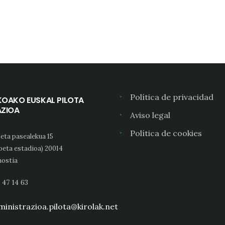
Política de privacidad
KOAKO EUSKAL PILOTA
AZIOA
Aviso legal
Política de cookies
eta pasealekua 15
oeta estadioa) 20014
ostia
 47 14 63
inistrazioa.pilota@kirolak.net