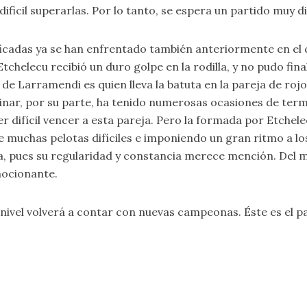
ficil superarlas. Por lo tanto, se espera un partido muy di
lasificadas ya se han enfrentado también anteriormente en
chelecu recibió un duro golpe en la rodilla, y no pudo fin
de Larramendi es quien lleva la batuta en la pareja de rojo
pinar, por su parte, ha tenido numerosas ocasiones de term
ser difícil vencer a esta pareja. Pero la formada por Etch
 muchas pelotas difíciles e imponiendo un gran ritmo a los
a, pues su regularidad y constancia merece mención. Del 
emocionante.
nivel volverá a contar con nuevas campeonas. Éste es el p