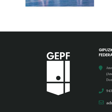
GIPUZ
FEDER
Ano
(An
Don
943
adm