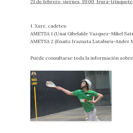
21 de febrero, viernes, 19:00, Irura-trinquet
1. Xare, cadetes:
AMETSA 1 (Unai Gibelalde Vazquez-Mikel Satr
AMETSA 2 (Enaitz Irazusta Lataburu-Ander Mu
Puede consultarse toda la información sobr