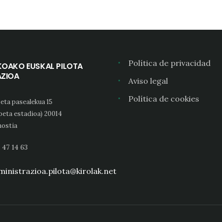
Política de privacidad
KOAKO EUSKAL PILOTA
AZIOA
Aviso legal
Política de cookies
eta pasealekua 15
oeta estadioa) 20014
ostia
 47 14 63
inistrazioa.pilota@kirolak.net