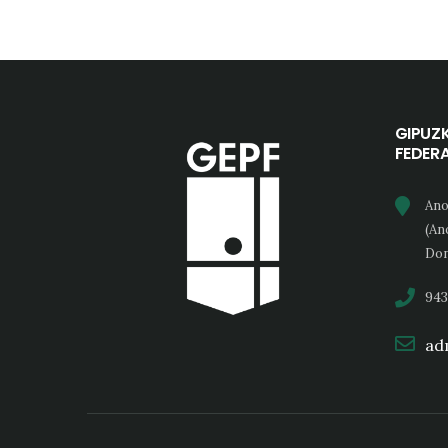
GIPUZ
FEDER
Ano
(An
Don
943
adm