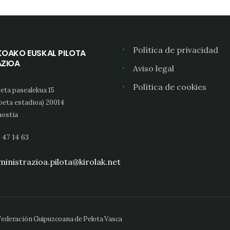
Política de privacidad
KOAKO EUSKAL PILOTA
AZIOA
Aviso legal
Política de cookies
eta pasealekua 15
oeta estadioa) 20014
ostia
 47 14 63
inistrazioa.pilota@kirolak.net
 Federación Guipuzcoana de Pelota Vasca