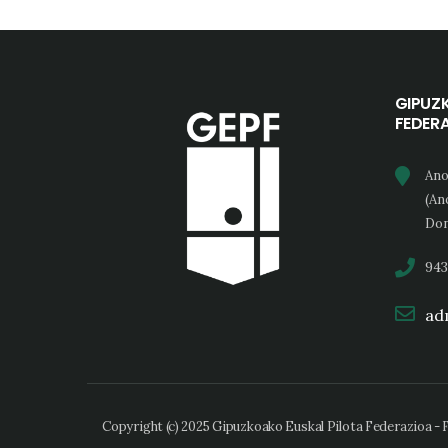
GIPUZ
FEDER
Ano
(An
Don
943
adm
Copyright (c) 2025 Gipuzkoako Euskal Pilota Federazioa -