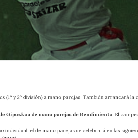
iles (1º y 2º división) a mano parejas. También arrancará l
 de Gipuzkoa de mano parejas de Rendimiento
. El camp
ndividual, el de mano parejas se celebrará en las siguie