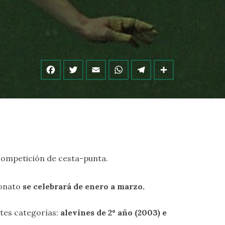
a competición de cesta-punta.
eonato
se celebrará de enero a marzo.
ntes categorías:
alevines de 2º año (200
3
) e