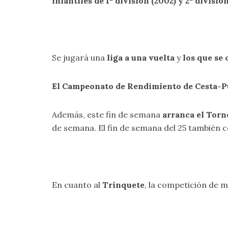
infantiles
de 1ª división
(200
2
)
y 2ª divisió
Se jugará una
liga a una vuelta
y
los que se 
El Campeonato de Rendimiento de Cesta-P
Además, este fin de semana
arranca el Torne
de semana. El fin de semana del 25 también 
En cuanto al
Trinquete
, la competición de m