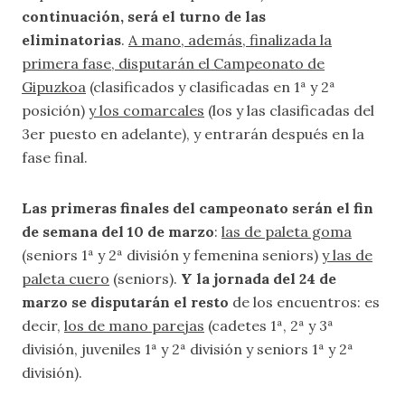
continuación, será el turno de las
eliminatorias
.
A mano, además, finalizada la
primera fase, disputarán el Campeonato de
Gipuzkoa
(clasificados y clasificadas en 1ª y 2ª
posición)
y los comarcales
(los y las clasificadas del
3er puesto en adelante), y entrarán después en la
fase final.
Las primeras finales del campeonato serán el fin
de semana del 10 de marzo
:
las de paleta goma
(seniors 1ª y 2ª división y femenina seniors)
y las de
paleta cuero
(seniors).
Y la jornada del 24 de
marzo se disputarán el resto
de los encuentros: es
decir,
los de mano parejas
(cadetes 1ª, 2ª y 3ª
división, juveniles 1ª y 2ª división y seniors 1ª y 2ª
división).