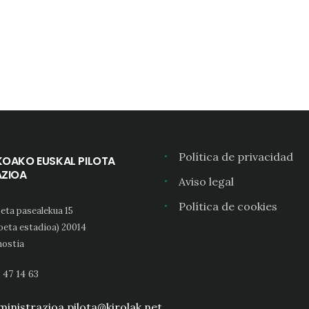
Política de privacidad
KOAKO EUSKAL PILOTA
AZIOA
Aviso legal
Política de cookies
eta pasealekua 15
oeta estadioa) 20014
ostia
 47 14 63
inistrazioa.pilota@kirolak.net