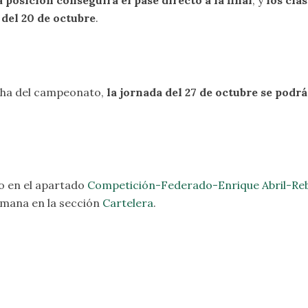
a posición conseguirá el pase directo a la final
, y
los cla
 del 20 de octubre
.
rcha del campeonato,
la jornada del 27 de octubre se podrá 
o en el apartado
Competición-Federado-Enrique Abril-Reb
emana en la sección
Cartelera
.