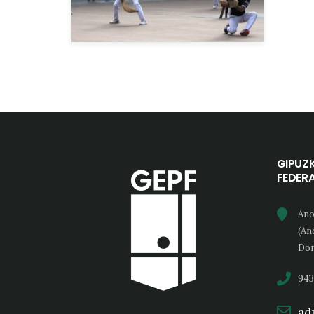
GIPUZ
FEDER
Ano
(An
Don
943
adm