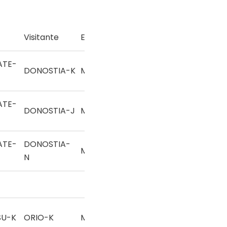
Visitante
Especialidad
ATE-
DONOSTIA-K
Mano
ATE-
DONOSTIA-J
Mano
ATE-
DONOSTIA-
Mano
N
SU-K
ORIO-K
Mano