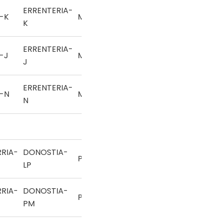
ERRENTERIA-
-K
Mano
K
ERRENTERIA-
-J
Mano
J
ERRENTERIA-
-N
Mano
N
RIA-
DONOSTIA-
Pala
LP
RIA-
DONOSTIA-
Pala
PM