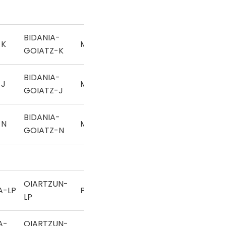
BIDANIA-
-K
Mano
GOIATZ-K
BIDANIA-
-J
Mano
GOIATZ-J
BIDANIA-
-N
Mano
GOIATZ-N
OIARTZUN-
A-LP
Pala
LP
A-
OIARTZUN-