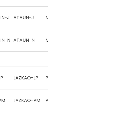
IN-J
ATAUN-J
Mano
IN-N
ATAUN-N
Mano
LP
LAZKAO-LP
Pala
PM
LAZKAO-PM
Pala