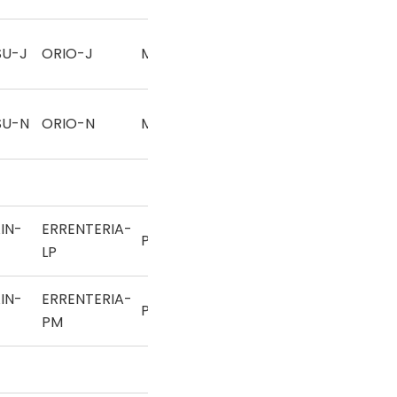
SU-J
ORIO-J
Mano
SU-N
ORIO-N
Mano
IN-
ERRENTERIA-
Pala
LP
IN-
ERRENTERIA-
Pala
PM