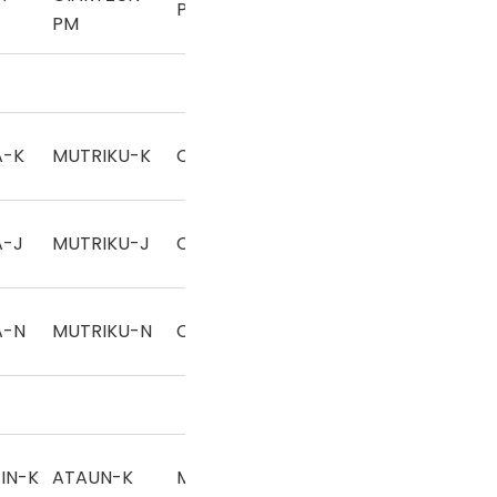
Pala
PM
A-K
MUTRIKU-K
Cesta punta
A-J
MUTRIKU-J
Cesta punta
A-N
MUTRIKU-N
Cesta punta
IN-K
ATAUN-K
Mano